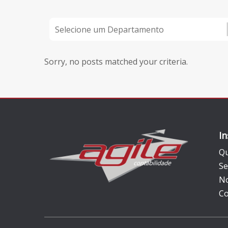
Sorry, no posts matched your criteria.
In
Q
Se
No
Co