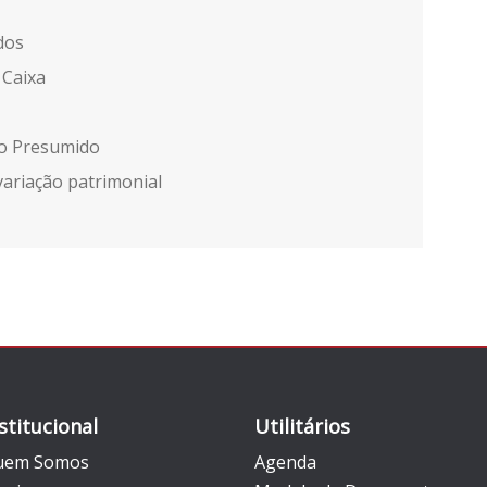
dos
 Caixa
ro Presumido
riação patrimonial
stitucional
Utilitários
uem Somos
Agenda